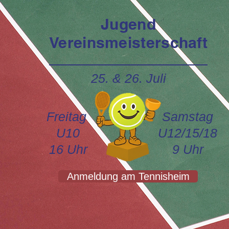
Jugend
Vereinsmeisterschaft
25. & 26. Juli
Freitag
Samstag
U10
U12/15/18
16 Uhr
9 Uhr
Anmeldung am Tennisheim